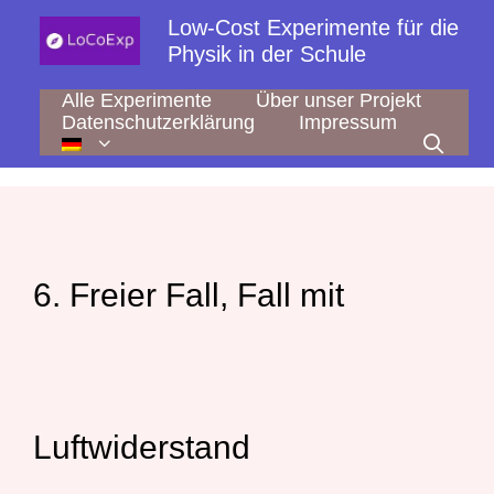
Zum
Low-Cost Experimente für die
Inhalt
Physik in der Schule
springen
Alle Experimente
Über unser Projekt
Datenschutzerklärung
Impressum
6. Freier Fall, Fall mit
Luftwiderstand