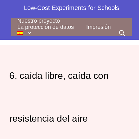
Saltar
Low-Cost Experiments for Schools
al
contenido
Nuestro proyecto
La protección de datos
Impresión
6. caída libre, caída con
resistencia del aire