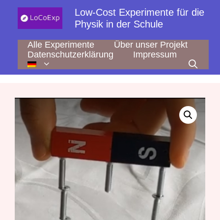
Zum
Low-Cost Experimente für die
Inhalt
Physik in der Schule
springen
Alle Experimente
Über unser Projekt
Datenschutzerklärung
Impressum