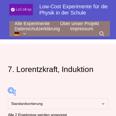
Zum
Low-Cost Experimente für die
Inhalt
Physik in der Schule
springen
Alle Experimente
Über unser Projekt
Datenschutzerklärung
Impressum
7. Lorentzkraft, Induktion
Alle 2 Ergebnisse werden angezeigt