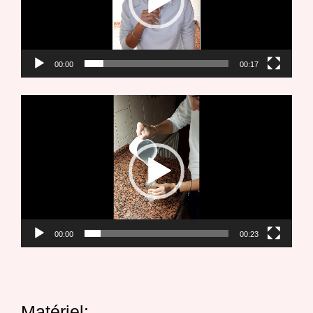
00:00
00:17
Lecteur
vidéo
00:00
00:23
Matériel: